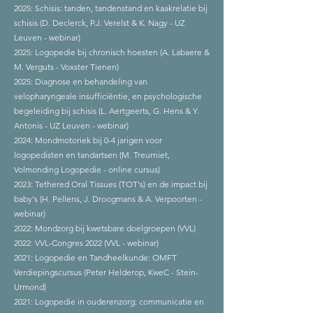
2025: Schisis: tanden, tandenstand en kaakrelatie bij
schisis (D. Declerck, P.J. Verelst & K. Nagy - UZ
Leuven - webinar)
2025: Logopedie bij chronisch hoesten (A. Labaere &
M. Verguts - Voxster Tienen)
2025: Diagnose en behandeling van
velopharyngeale insufficiëntie, en psychologische
begeleiding bij
schisis (L. Aertgeerts, G. Hens & Y.
Antonis - UZ Leuven - webinar)
2024: Mondmotoriek bij 0-4 jarigen voor
logopedisten en tandartsen (M. Treurniet,
Volmonding Logopedie - online cursus)
2023: Tethered Oral Tissues (TOT's) en de impact bij
baby's (H. Pellens, J. Droogmans & A. Verpoorten -
webinar)
2022: Mondzorg bij kwetsbare doelgroepen (VVL)
2022: VVL-Congres 2022 (VVL - webinar)
2021: Logopedie en Tandheelkunde: OMFT
Verdiepingscursus (Peter Helderop, KweC - Stein-
Urmond)
2021: Logopedie in ouderenzorg: communicatie en