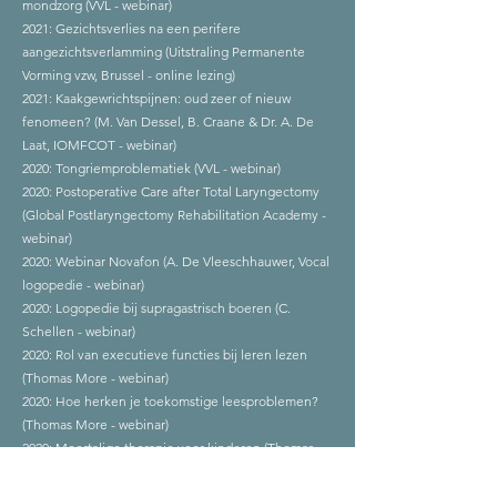
mondzorg (VVL - webinar)
2021: Gezichtsverlies na een perifere
aangezichtsverlamming (Uitstraling Permanente
Vorming vzw, Brussel - online lezing)
2021: Kaakgewrichtspijnen: oud zeer of nieuw
fenomeen? (M. Van Dessel, B. Craane & Dr. A. De
Laat, IOMFCOT - webinar)
2020: Tongriemproblematiek (VVL - webinar)
2020: Postoperative Care after Total Laryngectomy
(Global Postlaryngectomy Rehabilitation Academy -
webinar)
2020: Webinar Novafon (A. De Vleeschhauwer, Vocal
logopedie - webinar)
2020: Logopedie bij supragastrisch boeren (C.
Schellen - webinar)
2020: Rol van executieve functies bij leren lezen
(Thomas More - webinar)
2020: Hoe herken je toekomstige leesproblemen?
(Thomas More - webinar)
2020: Meertalige therapie voor kinderen (Thomas
More - webinar)
2020: Diagnose en behandeling van spraakapraxie: