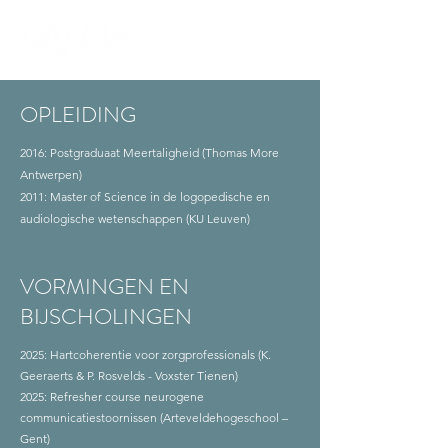
OPLEIDING
2016: Postgraduaat Meertaligheid (Thomas More
Antwerpen)
2011: Master of Science in de logopedische en
audiologische wetenschappen (KU Leuven)
VORMINGEN EN
BIJSCHOLINGEN
2025:
Hartcoherentie voor zorgprofessionals (K.
Geeraerts &
P. Rosvelds - Voxster Tienen)
2025: Refresher course neurogene
communicatiestoornissen (Arteveldehogeschool –
Gent)