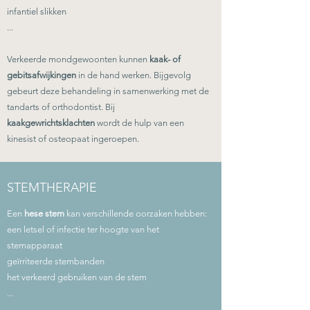
infantiel slikken
...
Verkeerde mondgewoonten kunnen
kaak- of
gebitsafwijkingen
in de hand werken. Bijgevolg
gebeurt deze behandeling in samenwerking met de
tandarts of orthodontist. Bij
kaakgewrichtsklachten
wordt de hulp van een
kinesist of osteopaat ingeroepen.
STEMTHERAPIE
Een
hese stem
kan verschillende oorzaken hebben:
een letsel of infectie ter hoogte van het
stemapparaat
geïrriteerde stembanden
het verkeerd gebruiken van de stem
...