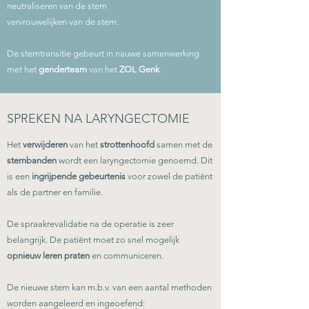
neutraliseren van de stem
vervrouwelijken van de stem.
De stemtransitie gebeurt in nauwe samenwerking
met het
genderteam
van het
ZOL Genk
.
SPREKEN NA LARYNGECTOMIE
Het
verwijderen
van het
strottenhoofd
samen met de
stembanden
wordt een laryngectomie genoemd. Dit
is een
ingrijpende
gebeurtenis
voor zowel de patiënt
als de partner en familie.
De spraakrevalidatie na de operatie is zeer
belangrijk. De patiënt moet zo snel mogelijk
opnieuw leren praten
en communiceren.
De nieuwe stem kan m.b.v. van een aantal methoden
worden aangeleerd en ingeoefend: