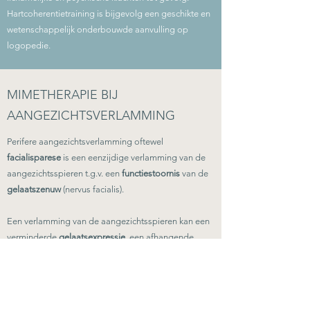
Hartcoherentietraining is bijgevolg een geschikte en
wetenschappelijk onderbouwde aanvulling op
logopedie.
MIMETHERAPIE BIJ
AANGEZICHTSVERLAMMING
Perifere aangezichtsverlamming oftewel
facialisparese
is een eenzijdige verlamming van de
aangezichtsspieren t.g.v. een
functiestoornis
van de
gelaatszenuw
(nervus facialis).
Een verlamming van de aangezichtsspieren kan een
verminderde
gelaatsexpressie
, een afhangende
mondhoek
en een onvermogen om het
oog
te
sluiten aan de aangedane zijde veroorzaken.
Met
‘mimetherapie’
trachten we de symmetrie in het