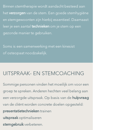
Binnen stemtherapie wordt aandacht besteed aan
het
verzorgen
van de stem. Een goede stemhygiëne
en stemgewoonten zijn hierbij essentieel. Daarnaast
leer je een aantal
technieken
om je stem op een
gezonde manier te gebruiken.
Soms is een samenwerking met een kinesist
of osteopaat noodzakelijk.
UITSPRAAK- EN STEMCOACHING
Sommige personen vinden het moeilijk om voor een
groep te spreken. Anderen hechten veel belang aan
een verzorgde uitspraak. Op basis van de
hulpvraag
van de cliënt worden concrete doelen opgesteld:
presentatietechnieken
trainen
uitspraak
optimaliseren
stemgebruik
verbeteren.