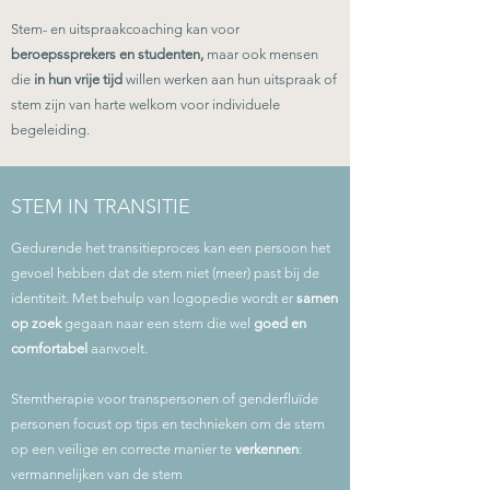
Stem- en uitspraakcoaching kan voor
beroepssprekers en studenten,
maar ook mensen
die
in hun vrije tijd
willen werken aan hun uitspraak of
stem zijn van harte welkom voor individuele
begeleiding.
STEM IN TRANSITIE
Gedurende het transitieproces kan een persoon het
gevoel hebben dat de stem niet (meer) past bij de
identiteit. Met behulp van logopedie wordt er
samen
op zoek
gegaan
naar een stem
die wel
goed en
comfortabel
aanvoelt.
Stemtherapie voor transpersonen of genderfluïde
personen focust op tips en technieken om de stem
op een veilige en correcte manier te
verkennen
:
vermannelijken van de stem