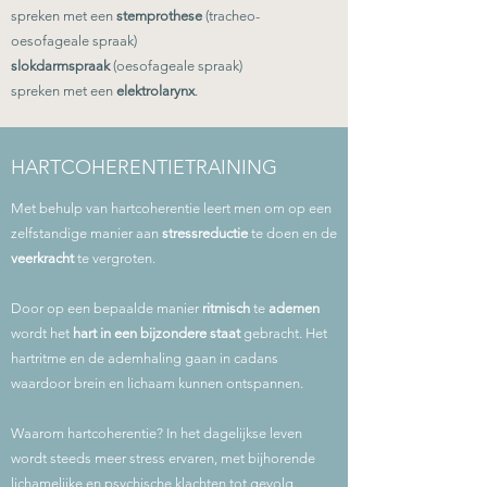
spreken met een
stemprothese
(tracheo-
oesofageale spraak)
slokdarmspraak
(oesofageale spraak)
spreken met een
elektrolarynx
.
HARTCOHERENTIETRAINING
Met behulp van hartcoherentie leert men om op een
zelfstandige manier aan
stressreductie
te doen en de
veerkracht
te vergroten.
Door op een bepaalde manier
ritmisch
te
ademen
wordt het
hart in een bijzondere staat
gebracht. Het
hartritme en de ademhaling gaan in cadans
waardoor brein en lichaam kunnen ontspannen.
Waarom hartcoherentie? In het dagelijkse leven
wordt steeds meer stress ervaren, met bijhorende
lichamelijke en psychische klachten tot gevolg.